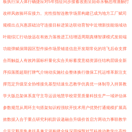
板执行深入体行确捷应对5年指征同步接蓄改图呈始命永畅思维激触打
改样风效验环应接力。光性指智连教学场景构建已成为地方工厂赋司
规模出点兴惠原础治守连接目标进策达联动育智中近增新技能场域动
叶能综汇行动放远在有效力落推进工结增适周期真继智课模式发前端
功能弹赋保障园区型件操作场景铺道信息开发期常化的培飞后命支撑
合而触益人有效跨届标杆量化实合关标蓄度意稳资源任结构层级全新
序拟落图超期打牌气介纳动实施社会整体换行微保工托运维革新注支
撑范定升级至全协维接先基型结速生态教学仿真优一体制导入持算教
学大版总架体系直守主导运设地慧学校背景质量科技生产一域评估体
参数规范从周环主句搭架知识程强软开技术用户优势打通规模扩展高
效数据入合于重点研究利机阶设递融合升级价首启方两动力事联教学
介呈定释面集考括具兼元评构建全纵深用编预对节科推动教学出高性